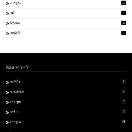
55
দেশজুড়ে
4
ধর্ম
6
বিনোদন
7
রাজনীতি
নিউজ ক্যাটাগরি
5
অর্থনীতি
6
আন্তর্জাতিক
7
খেলাধুলা
17
জাতীয়
55
দেশজুড়ে