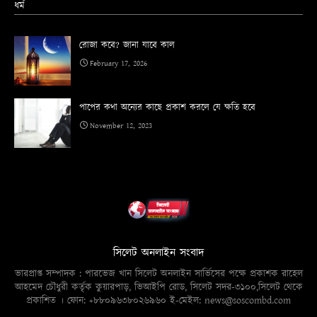
ধর্ম
রোজা কবে? জানা যাবে কাল
February 17, 2026
পাপের কথা অন্যের কাছে প্রকাশ করলে যে ক্ষতি হবে
November 12, 2023
সিলেট অনলাইন সংবাদ
ভারপ্রাপ্ত সম্পাদক : পারভেজ খান সিলেট অনলাইন সার্ভিসের পক্ষে প্রকাশক রাহেল
আহমেদ চৌধুরী কর্তৃক কুয়ারপাড়, ভিআইপি রোড, সিলেট সদর-৩১০০,সিলেট থেকে
প্রকাশিত । ফোন: +৮৮০৯৬৩৮০২৬৯৬০ ই-মেইল: news@soscombd.com