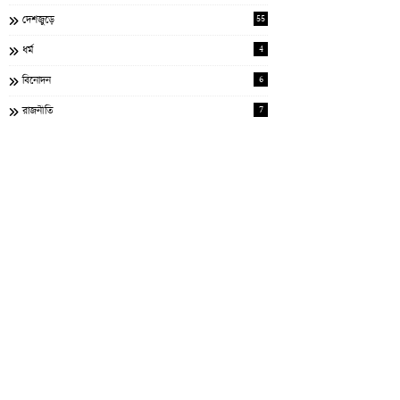
55
দেশজুড়ে
4
ধর্ম
6
বিনোদন
7
রাজনীতি