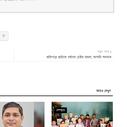
নতুন খবর
জকিগঞ্জে ছাত্রীকে ধর্ষণের চেষ্টায় মামলা, আসামি পলাতক
আরও দেখুন
দেশজুড়ে