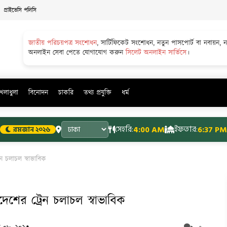
প্রাইভেসি পলিসি
জাতীয় পরিচয়পত্র সংশোধন
, সার্টিফিকেট সংশোধন, নতুন পাসপোর্ট বা নবায়ন, 
অনলাইন সেবা পেতে যোগাযোগ করুন
সিলেট অনলাইন সার্ভিসে
।
খেলাধুলা
বিনোদন
চাকরি
তথ্য প্রযুক্তি
ধর্ম
সেহরি:
4:00 AM
ইফতার:
6:37 PM
রমজান ২০২৬
ন চলাচল স্বাভাবিক
েশের ট্রেন চলাচল স্বাভাবিক