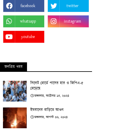
facebook
twitter
whatsapp
instagram
youtube
জনপ্রিয় খবর
সিলেট বোর্ডে পাসের হার ও জিপিএ-৫
বেড়েছে
মঙ্গলবার, অক্টোবর ১৫, ২০২৪
ইমরানের বাড়িতে আগুন
মঙ্গলবার, আগস্ট ০৬, ২০২৪