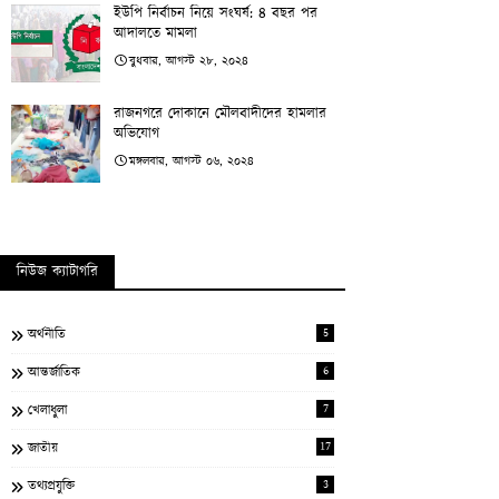
ইউপি নির্বাচন নিয়ে সংঘর্ষ: ৪ বছর পর
আদালতে মামলা
বুধবার, আগস্ট ২৮, ২০২৪
রাজনগরে দোকানে মৌলবাদীদের হামলার
অভিযোগ
মঙ্গলবার, আগস্ট ০৬, ২০২৪
নিউজ ক্যাটাগরি
5
অর্থনীতি
6
আন্তর্জাতিক
7
খেলাধুলা
17
জাতীয়
3
তথ্যপ্রযুক্তি