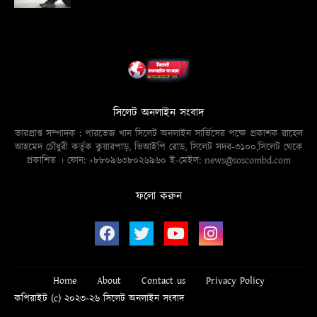
সিলেট অনলাইন সংবাদ
ভারপ্রাপ্ত সম্পাদক : পারভেজ খান সিলেট অনলাইন সার্ভিসের পক্ষে প্রকাশক রাহেল
আহমেদ চৌধুরী কর্তৃক কুয়ারপাড়, ভিআইপি রোড, সিলেট সদর-৩১০০,সিলেট থেকে
প্রকাশিত । ফোন: +৮৮০৯৬৩৮০২৬৯৬০ ই-মেইল: news@soscombd.com
ফলো করুন
Home
About
Contact us
Privacy Policy
কপিরাইট (c) ২০২৩-২৬ সিলেট অনলাইন সংবাদ