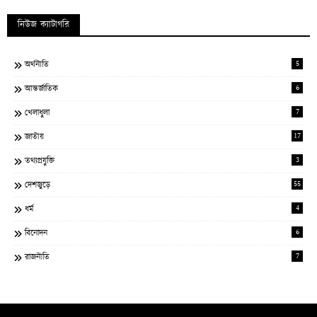
নিউজ ক্যাটাগরি
5
অর্থনীতি
6
আন্তর্জাতিক
7
খেলাধুলা
17
জাতীয়
3
তথ্যপ্রযুক্তি
55
দেশজুড়ে
4
ধর্ম
6
বিনোদন
7
রাজনীতি