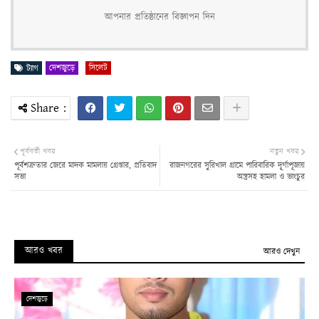
আপনার প্রতিষ্ঠানের বিজ্ঞাপন দিন
দেশজুড়ে
সিলেট
ট্যাগ
পূর্ববর্তী খবর
নতুন খবর
পূর্বশত্রুতার জেরে মাদক মামলায় গ্রেপ্তার, প্রতিবাদ
রাজনগরের সুরিখাল গ্রামে পারিবারিক দূ্র্গাপূজায়
সভা
অস্ত্রসহ হামলা ও ভাংচুর
আরও খবর
আরও দেখুন
দেশজুড়ে