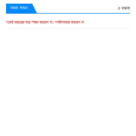
0 মন্তব্য
মন্তব্য করুন
*কেউ মন্তব্যের ঘরে স্প্যাম করবেন না। *গালিগালাজ করবেন না