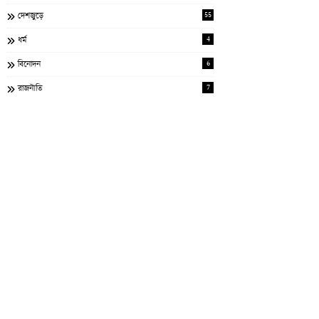
55
দেশজুড়ে
4
ধর্ম
6
বিনোদন
7
রাজনীতি