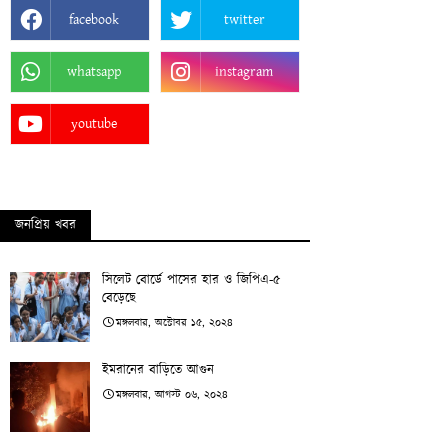
facebook
twitter
whatsapp
instagram
youtube
জনপ্রিয় খবর
সিলেট বোর্ডে পাসের হার ও জিপিএ-৫
বেড়েছে
মঙ্গলবার, অক্টোবর ১৫, ২০২৪
ইমরানের বাড়িতে আগুন
মঙ্গলবার, আগস্ট ০৬, ২০২৪