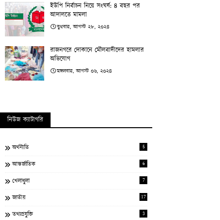
ইউপি নির্বাচন নিয়ে সংঘর্ষ: ৪ বছর পর
আদালতে মামলা
বুধবার, আগস্ট ২৮, ২০২৪
রাজনগরে দোকানে মৌলবাদীদের হামলার
অভিযোগ
মঙ্গলবার, আগস্ট ০৬, ২০২৪
নিউজ ক্যাটাগরি
5
অর্থনীতি
6
আন্তর্জাতিক
7
খেলাধুলা
17
জাতীয়
3
তথ্যপ্রযুক্তি