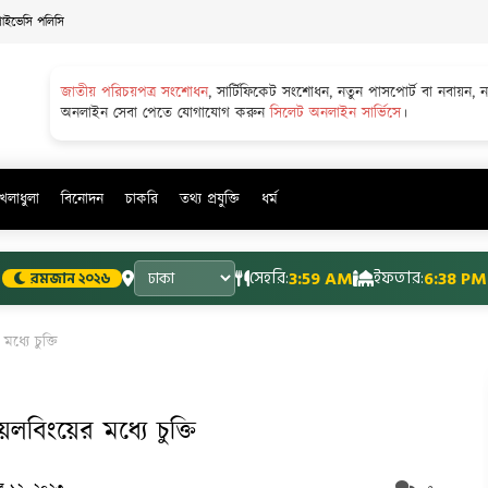
্রাইভেসি পলিসি
জাতীয় পরিচয়পত্র সংশোধন
, সার্টিফিকেট সংশোধন, নতুন পাসপোর্ট বা নবায়ন, 
অনলাইন সেবা পেতে যোগাযোগ করুন
সিলেট অনলাইন সার্ভিসে
।
খেলাধুলা
বিনোদন
চাকরি
তথ্য প্রযুক্তি
ধর্ম
সেহরি:
3:59 AM
ইফতার:
6:38 PM
রমজান ২০২৬
ধ্যে চুক্তি
েলবিংয়ের মধ্যে চুক্তি