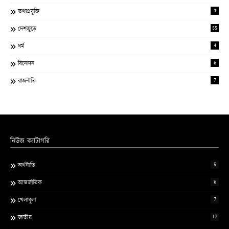
3
তথ্যপ্রযুক্তি
55
দেশজুড়ে
4
ধর্ম
6
বিনোদন
7
রাজনীতি
নিউজ ক্যাটাগরি
5
অর্থনীতি
6
আন্তর্জাতিক
7
খেলাধুলা
17
জাতীয়