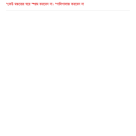
*কেউ মন্তব্যের ঘরে স্প্যাম করবেন না। *গালিগালাজ করবেন না