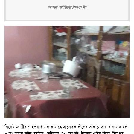
আপনার প্রতিষ্ঠানের বিজ্ঞাপন দিন
সিলেট নগরীর শাহপরাণ এলাকায় স্বেচ্ছাসেবক লীগের এক নেতার বাসায় হামলা
ও ভাঙচুরের ঘটনা ঘটেছে। শনিবার (১০ আগস্ট) বিকেল ৫টার দিকে টিলাগড়