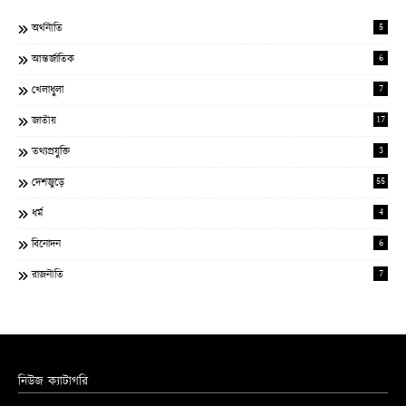
5
অর্থনীতি
6
আন্তর্জাতিক
7
খেলাধুলা
17
জাতীয়
3
তথ্যপ্রযুক্তি
55
দেশজুড়ে
4
ধর্ম
6
বিনোদন
7
রাজনীতি
নিউজ ক্যাটাগরি