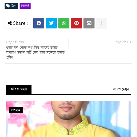
সিলেট
ট্যাগ
পূর্ববর্তী খবর
নতুন খবর
ধলাই নদী থেকে অর্ধগলিত মরদেহ উদ্ধার:
অপহরণ তরুণী অর্চি দেব, হত্যা সন্দেহে তদন্তে
পুলিশ
আরও খবর
আরও দেখুন
দেশজুড়ে